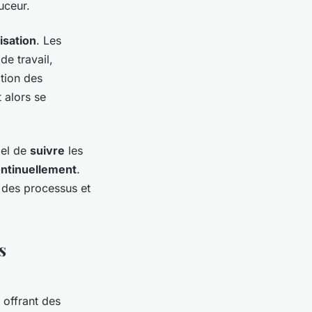
uceur.
isation
. Les
e travail,
ation des
 alors se
iel de
suivre
les
ontinuellement
.
 des processus et
s
 offrant des