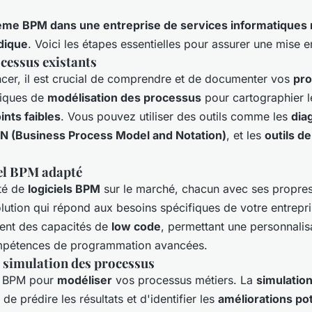
ème BPM dans une entreprise de services informatiques 
dique
. Voici les étapes essentielles pour assurer une mise 
cessus existants
er, il est crucial de comprendre et de documenter vos
pro
niques de
modélisation des processus
pour cartographier le
ints faibles
. Vous pouvez utiliser des outils comme les
dia
 (Business Process Model and Notation)
, et les
outils d
iel BPM adapté
été de
logiciels BPM
sur le marché, chacun avec ses propres 
lution qui répond aux besoins spécifiques de votre entrepri
rent des capacités de
low code
, permettant une personnalisa
mpétences de programmation avancées.
 simulation des processus
iel BPM pour
modéliser
vos processus métiers. La
simulatio
e prédire les résultats et d'identifier les
améliorations pot