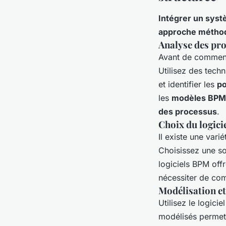
Intégrer un syst
approche métho
Analyse des pro
Avant de commenc
Utilisez des tech
et identifier les
po
les
modèles BPMN
des processus
.
Choix du logic
Il existe une vari
Choisissez une so
logiciels BPM off
nécessiter de co
Modélisation et
Utilisez le logic
modélisés permet d