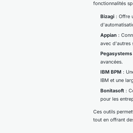
fonctionnalités sp
Bizagi
: Offre
d'automatisatio
Appian
: Connu
avec d'autres 
Pegasystems
avancées.
IBM BPM
: Une
IBM et une lar
Bonitasoft
: C
pour les entre
Ces outils permet
tout en offrant d