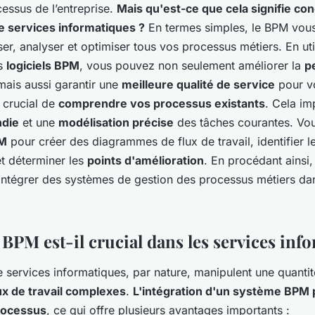
cessus de l’entreprise.
Mais qu'est-ce que cela signifie c
e services informatiques ?
En termes simples, le BPM vou
ser, analyser et optimiser tous vos processus métiers. En ut
s
logiciels BPM
, vous pouvez non seulement améliorer la
p
 mais aussi garantir une
meilleure qualité de service
pour vo
 crucial de
comprendre vos processus existants
. Cela im
ndie
et une
modélisation précise
des tâches courantes. Vou
PM
pour créer des diagrammes de flux de travail, identifier l
t déterminer les
points d'amélioration
. En procédant ainsi
intégrer des systèmes de gestion des processus métiers da
BPM est-il crucial dans les services inf
e services informatiques, par nature, manipulent une quanti
ux de travail complexes
.
L'intégration d'un système BPM
rocessus
, ce qui offre plusieurs avantages importants :