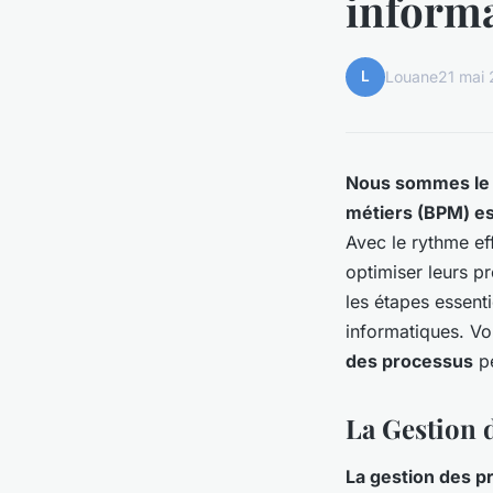
inform
L
Louane
21 mai
Nous sommes le 2
métiers (BPM) es
Avec le rythme ef
optimiser leurs p
les étapes essenti
informatiques. V
des processus
pe
La Gestion d
La gestion des p