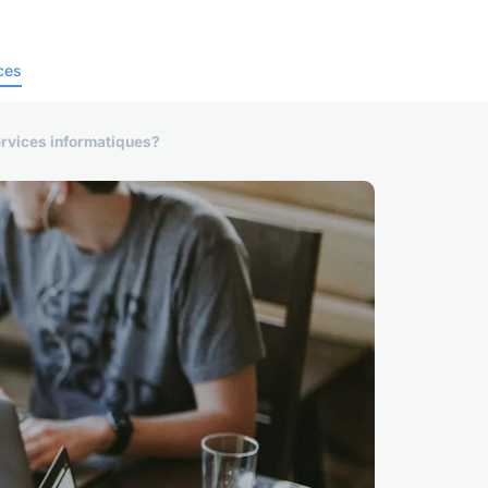
ces
rvices informatiques?