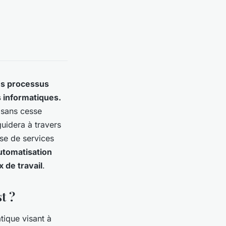
es processus
s informatiques.
 sans cesse
guidera à travers
ise de services
utomatisation
x de travail
.
t ?
ique visant à