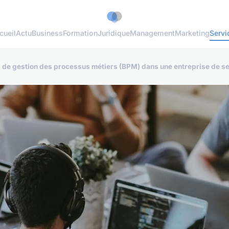
cueil
Actu
Business
Formation
Juridique
Management
Marketing
Servi
de gestion des processus métiers (BPM) dans une entreprise de se