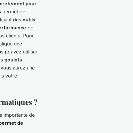
oncrètement pour
s permet de
ilisant des
outils
erformance
de
s clients. Pour
plique une
s pouvez utiliser
es
goulots
, vous aurez une
ns votre
ormatiques ?
té importante de
 permet de