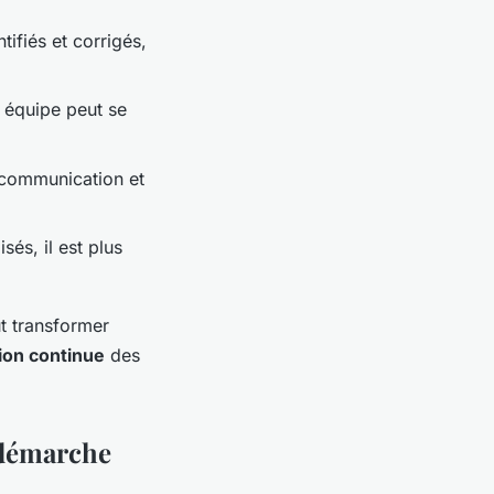
tifiés et corrigés,
e équipe peut se
a communication et
és, il est plus
t transformer
ion continue
des
 démarche