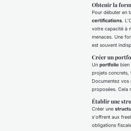
Obtenir la forma
Pour débuter en 
certifications
. L'
votre capacité à m
menaces. Une for
est souvent indis
Créer un portfo
Un
portfolio
bien 
projets concrets, 
Documentez vos ré
proposées. Cela re
Établir une stru
Créer une
structu
s'offrent aux fre
obligations fiscal