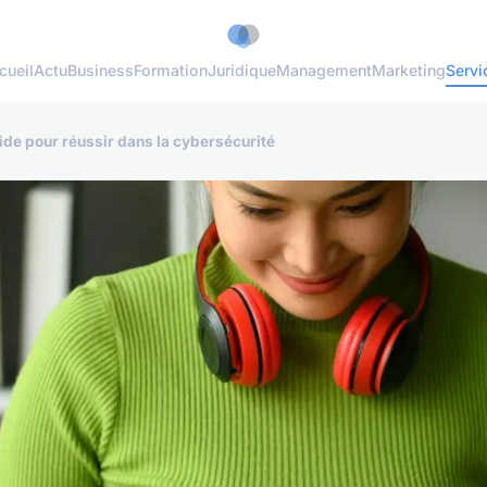
cueil
Actu
Business
Formation
Juridique
Management
Marketing
Servi
ide pour réussir dans la cybersécurité