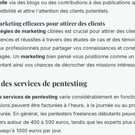
lle
via des blogs ou des contributions à des publications s
ibilité et attire l'attention des clients potentiels.
rketing efficaces pour attirer des clients
tégies de marketing
ciblées est crucial pour attirer des cli
nces et réussites à travers des études de cas et des témoi
ux professionnels pour partager vos connaissances et const
agée. Un
marketing
bien pensé vous positionne comme un 
tant ainsi vos chances de décrocher des missions intéress
 des services de pentesting
es services de pentesting
varie considérablement en foncti
ions peuvent être facturées à l'heure, à la journée ou au pro
durée. En général, les pentesters freelances débutants peuve
liers autour de 400 à 500 euros, tandis que les experts plus
jusqu'à 1000 euros par jour.