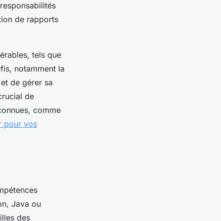
 responsabilités
ction de rapports
rables, tels que
défis, notamment la
 et de gérer sa
crucial de
reconnues, comme
r pour vos
compétences
on, Java ou
lles des