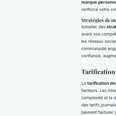
marque personne
renforce votre créd
Stratégies de ma
Adopter des
stra
avant vos compéte
les réseaux socia
communauté eng
confiance, augmen
Tarification
La
tarification d
facteurs. Les miss
complexité et la 
des tarifs journa
peuvent facturer 