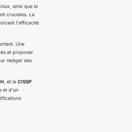
inux, ainsi que la
nt cruciales. La
rcent l'efficacité
portant. Une
ités et proposer
ur rédiger des
EH
, et le
CISSP
e et d'un
ifications