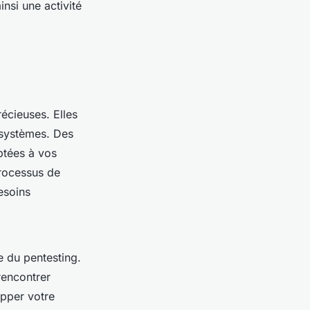
nsi une activité
récieuses. Elles
s systèmes. Des
ptées à vos
processus de
esoins
e du pentesting.
rencontrer
opper votre