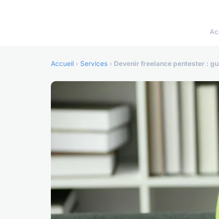
Ac
Accueil
›
Services
›
Devenir freelance pentester : gu