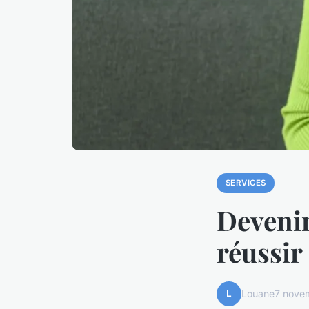
SERVICES
Devenir
réussir
L
Louane
7 nove