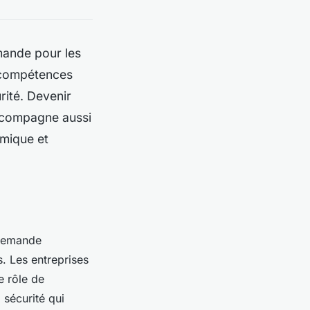
mande pour les
s compétences
ité. Devenir
accompagne aussi
amique et
 demande
. Les entreprises
e rôle de
 sécurité qui