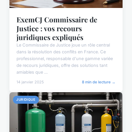
ExemCJ Commissaire de
Justice : vos recours
juridiques expliqués
Le Commissaire de Justice joue un rôle central
dans la résolution des conflits en France. Ce
professionnel, responsable d'une gamme variée
de recours juridiques, offre des solutions tant
amiables que ...
14 janvier 2025
8 min de lecture →
JURIDIQUE