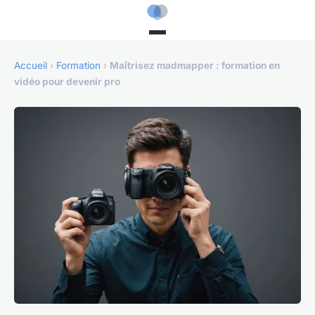
Accueil
›
Formation
›
Maîtrisez madmapper : formation en
vidéo pour devenir pro