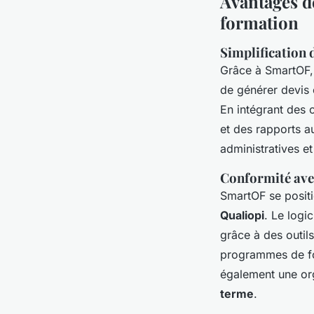
Avantages d
formation
Simplification 
Grâce à SmartOF,
de générer devis e
En intégrant des 
et des rapports a
administratives e
Conformité avec
SmartOF se posit
Qualiopi
. Le logi
grâce à des outil
programmes de for
également une org
terme
.