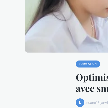
FORMATION
Optimis
avec sm
L
Louane
13 janv