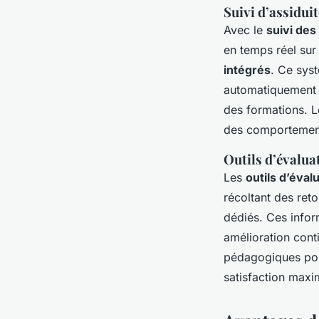
Suivi d’assidui
Avec le
suivi de
en temps réel sur
intégrés
. Ce sys
automatiquement en
des formations. L
des comportement
Outils d’évalua
Les
outils d’éval
récoltant des ret
dédiés. Ces infor
amélioration cont
pédagogiques pou
satisfaction maxi