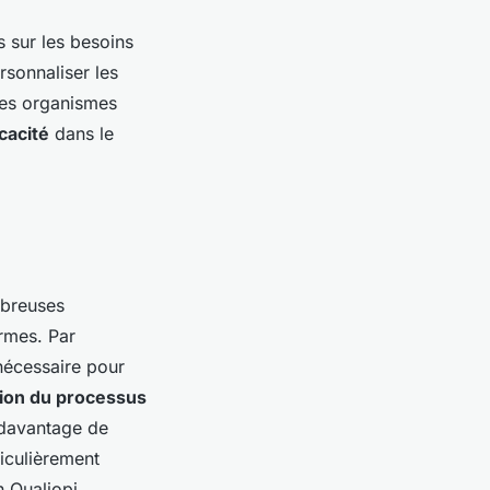
 sur les besoins
rsonnaliser les
les organismes
cacité
dans le
breuses
rmes. Par
nécessaire pour
ion du processus
é davantage de
iculièrement
n Qualiopi.