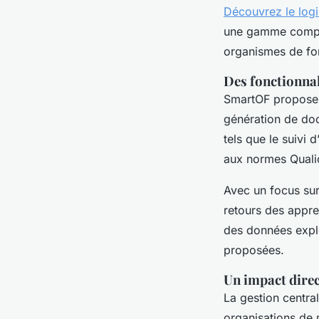
Découvrez le logi
une gamme complèt
organismes de fo
Des fonctionnal
SmartOF propose 
génération de doc
tels que le suiv
aux normes Qualio
Avec un focus sur 
retours des appren
des données explo
proposées.
Un impact direc
La gestion centra
organisations de m