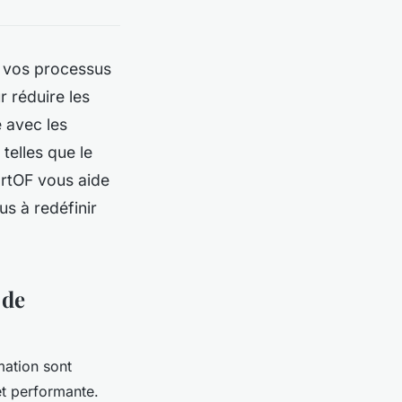
z vos processus
r réduire les
é avec les
telles que le
artOF vous aide
us à redéfinir
 de
mation sont
t performante.