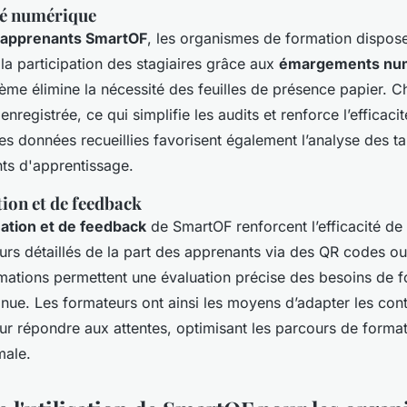
té numérique
s apprenants SmartOF
, les organismes de formation disposen
 la participation des stagiaires grâce aux
émargements nu
tème élimine la nécessité des feuilles de présence papier. C
registrée, ce qui simplifie les audits et renforce l’efficacit
es données recueillies favorisent également l’analyse des ta
s d'apprentissage.
tion et de feedback
uation et de feedback
de SmartOF renforcent l’efficacité de
ours détaillés de la part des apprenants via des QR codes o
mations permettent une évaluation précise des besoins de f
inue. Les formateurs ont ainsi les moyens d’adapter les con
r répondre aux attentes, optimisant les parcours de forma
male.