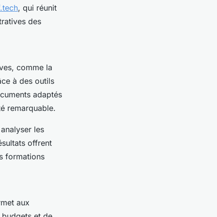
.tech
, qui réunit
tratives des
ives, comme la
ce à des outils
documents adaptés
té remarquable.
 analyser les
sultats offrent
es formations
rmet aux
s budgets et de