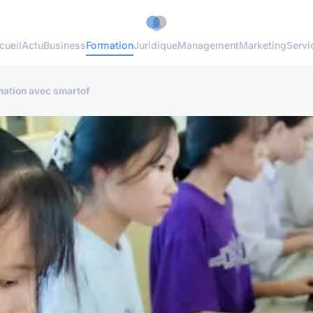
cueil
Actu
Business
Formation
Juridique
Management
Marketing
Servi
mation avec smartof