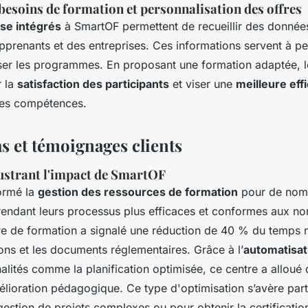
besoins de formation et personnalisation des offres
yse intégrés
à SmartOF permettent de recueillir des données
pprenants et des entreprises. Ces informations servent à pe
iser les programmes. En proposant une formation adaptée, 
r la
satisfaction des participants
et viser une
meilleure effi
es compétences.
s et témoignages clients
lustrant l'impact de SmartOF
ormé la
gestion des ressources de formation
pour de nom
rendant leurs processus plus efficaces et conformes aux no
re de formation a signalé une réduction de 40 % du temps 
ions et les documents réglementaires. Grâce à l’
automatisat
nalités comme la planification optimisée, ce centre a allou
élioration pédagogique. Ce type d'optimisation s’avère part
gestion de projets complexes ou pour obtenir la certificatio