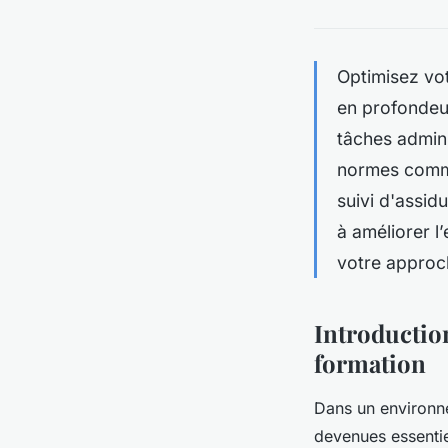
Optimisez vo
en profondeur
tâches admini
normes comme 
suivi d'assid
à améliorer l
votre approch
Introduction
formation
Dans un environne
devenues essenti