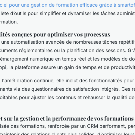
ciel pour une gestion de formation efficace gràce à smartof
e d’outils pour simplifier et dynamiser les tâches adminis
rmation.
ités conçues pour optimiser vos processus
une automatisation avancée de nombreuses tâches répétit
uments réglementaires ou la planification des sessions. Grâ
i d’émargement numérique en temps réel et les modèles de 
pi, la plateforme assure un gain de temps et de productivi
l'amélioration continue, elle inclut des fonctionnalités pour
ants via des questionnaires de satisfaction intégrés. Ces ré
itables pour ajuster les contenus et rehausser la qualité d
t sur la gestion et la performance de vos formations
lisée des formations, renforcée par un CRM performant, pe
aintenir des relations clients plus solides, d’optimiser leur