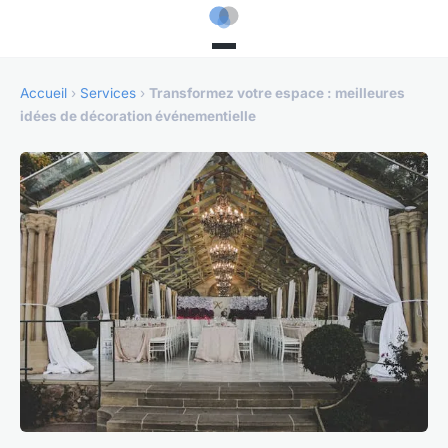
Accueil
›
Services
›
Transformez votre espace : meilleures
idées de décoration événementielle